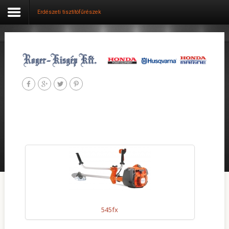
Erdészeti tisztítófűrészek
Belépés
Aktuális
Cégünk
Termék kategóriák
Szolgáltatások
Szervíz
Használt gépek
545fx
Hasznos tippek