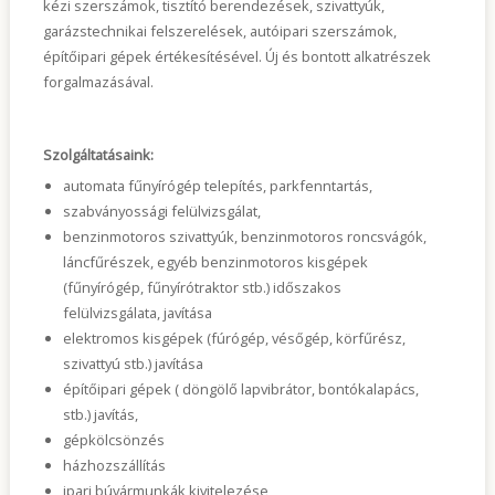
kézi szerszámok, tisztító berendezések, szivattyúk,
Kapcsolat
garázstechnikai felszerelések, autóipari szerszámok,
építőipari gépek értékesítésével. Új és bontott alkatrészek
forgalmazásával.
Szolgáltatásaink:
automata fűnyírógép telepítés, parkfenntartás,
szabványossági felülvizsgálat,
benzinmotoros szivattyúk, benzinmotoros roncsvágók,
láncfűrészek, egyéb benzinmotoros kisgépek
(fűnyírógép, fűnyírótraktor stb.) időszakos
felülvizsgálata, javítása
elektromos kisgépek (fúrógép, vésőgép, körfűrész,
szivattyú stb.) javítása
építőipari gépek ( döngölő lapvibrátor, bontókalapács,
stb.) javítás,
gépkölcsönzés
házhozszállítás
ipari búvármunkák kivitelezése