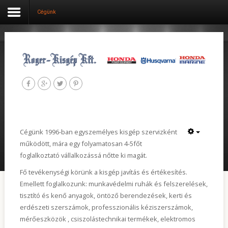
Cégünk
Belépés
Aktuális
Cégünk
Termék kategóriák
Cégünk 1996-ban egyszemélyes kisgép szervizként
működött, mára egy folyamatosan 4-5főt
Szolgáltatások
foglalkoztató vállalkozássá nőtte ki magát.
Fő tevékenységi körünk a kisgép javítás és értékesítés.
Szervíz
Emellett foglalkozunk: munkavédelmi ruhák és felszerelések,
tisztító és kenő anyagok, öntöző berendezések, kerti és
Használt gépek
erdészeti szerszámok, professzionális kéziszerszámok,
Hasznos tippek
mérőeszközök , csiszolástechnikai termékek, elektromos