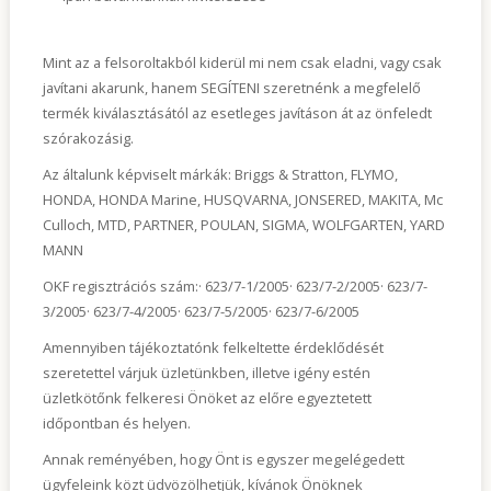
Mint az a felsoroltakból kiderül mi nem csak eladni, vagy csak
javítani akarunk, hanem SEGÍTENI szeretnénk a megfelelő
termék kiválasztásától az esetleges javításon át az önfeledt
szórakozásig.
Az általunk képviselt márkák: Briggs & Stratton, FLYMO,
HONDA, HONDA Marine, HUSQVARNA, JONSERED, MAKITA, Mc
Culloch, MTD, PARTNER, POULAN, SIGMA, WOLFGARTEN, YARD
MANN
OKF regisztrációs szám:· 623/7-1/2005· 623/7-2/2005· 623/7-
3/2005· 623/7-4/2005· 623/7-5/2005· 623/7-6/2005
Amennyiben tájékoztatónk felkeltette érdeklődését
szeretettel várjuk üzletünkben, illetve igény estén
üzletkötőnk felkeresi Önöket az előre egyeztetett
időpontban és helyen.
Annak reményében, hogy Önt is egyszer megelégedett
ügyfeleink közt üdvözölhetjük, kívánok Önöknek