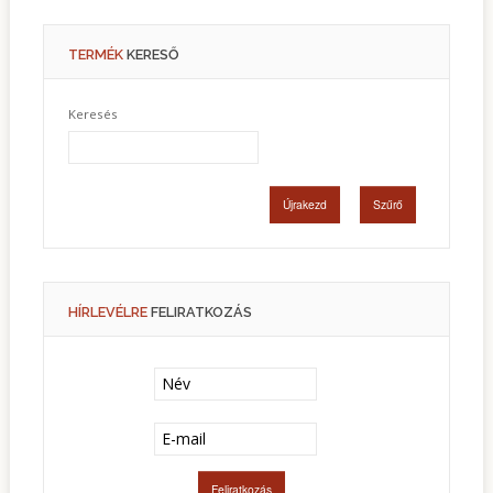
Motorok
TERMÉK
KERESŐ
Honda motoros gépek
Szállítóeszközök
Keresés
Csónakmotorok
HÍRLEVÉLRE
FELIRATKOZÁS