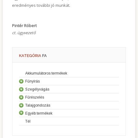
eredményes további jó munkát.
Pintér Róbert
ct. ügyvezető
KATEGÓRIA
FA
Akkumulátoros termékek
Fűnyírás
Szegélyvágás
Fűnyírók
Fűrészelés
Sövényvágók
Robot fűnyírók
Talajgondozás
Láncfűrészek
Fűkaszák
Riderek
Egyéb termékek
Kultivátorok
Professzionális láncfűrészek
Szegélyvágók
Elülső vágóasztalos fűnyírók
Tél
Kéziszerszámok
Lombfúvók
Vágógépek
Erdészeti tisztítófűrészek
Kerti traktorok
Szivattyúk
Magassági ágvágók
Generátorok