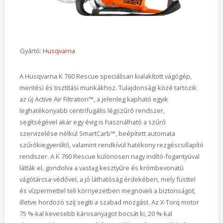
Kapcsolat
Gyártó:
Husqvarna
A Husqvarna K 760 Rescue speciálisan kialakított vágógép,
mentési és tisztítási munkákhoz. Tulajdonsági közé tartozik
az új Active Air Filtration™, a jelenleg kapható egyik
leghatékonyabb centrifugális légszűrő rendszer,
segítségével akár egy évig is használható a szűrő
szervizelése nélkül SmartCarb™, beépített automata
szűrőkiegyenlítő, valamint rendkívül hatékony rezgéscsillapító
rendszer. A K 760 Rescue különösen nagy indító-fogantyúval
látták el, gondolva a vastag kesztyűre és krómbevonatú
vágótárcsa-védővel, a jó láthatóság érdekében, mely füsttel
és vízpermettel teli környezetben megnöveli a biztonságot,
illetve hordozó szíj segíti a szabad mozgást. Az X-Torq motor
75 %-kal kevesebb károsanyagot bocsát ki, 20 %-kal