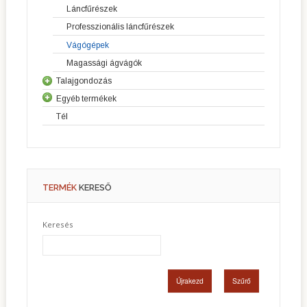
Láncfűrészek
Fűkaszák
Riderek
Professzionális láncfűrészek
Szegélyvágók
Elülső vágóasztalos fűnyírók
Vágógépek
Erdészeti tisztítófűrészek
Kerti traktorok
Magassági ágvágók
Talajgondozás
Egyéb termékek
Kultivátorok
Tél
Kéziszerszámok
Lombfúvók
Szivattyúk
Generátorok
Motorok
TERMÉK
KERESŐ
Honda motoros gépek
Szállítóeszközök
Keresés
Csónakmotorok