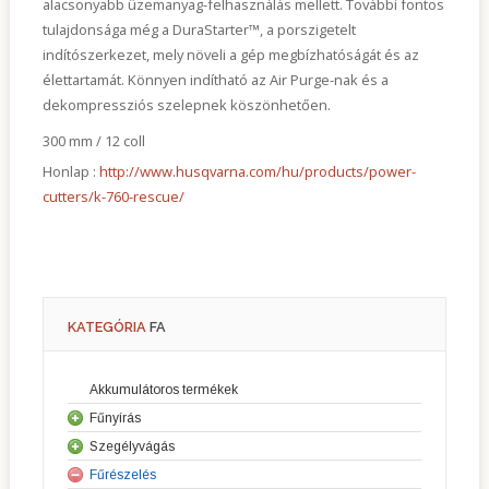
alacsonyabb üzemanyag-felhasználás mellett. További fontos
tulajdonsága még a DuraStarter™, a porszigetelt
indítószerkezet, mely növeli a gép megbízhatóságát és az
élettartamát. Könnyen indítható az Air Purge-nak és a
dekompressziós szelepnek köszönhetően.
300 mm / 12 coll
Honlap :
http://www.husqvarna.com/hu/products/power-
cutters/k-760-rescue/
KATEGÓRIA
FA
Akkumulátoros termékek
Fűnyírás
Szegélyvágás
Fűnyírók
Fűrészelés
Sövényvágók
Robot fűnyírók