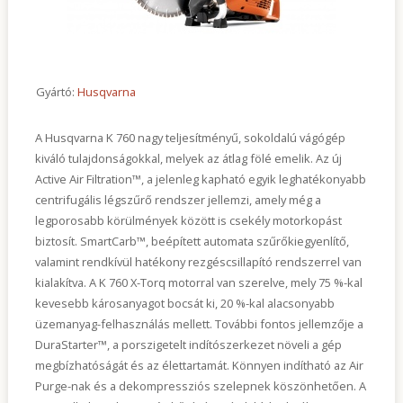
Kapcsolat
Gyártó:
Husqvarna
A Husqvarna K 760 nagy teljesítményű, sokoldalú vágógép
kiváló tulajdonságokkal, melyek az átlag fölé emelik. Az új
Active Air Filtration™, a jelenleg kapható egyik leghatékonyabb
centrifugális légszűrő rendszer jellemzi, amely még a
legporosabb körülmények között is csekély motorkopást
biztosít. SmartCarb™, beépített automata szűrőkiegyenlítő,
valamint rendkívül hatékony rezgéscsillapító rendszerrel van
kialakítva. A K 760 X-Torq motorral van szerelve, mely 75 %-kal
kevesebb károsanyagot bocsát ki, 20 %-kal alacsonyabb
üzemanyag-felhasználás mellett. További fontos jellemzője a
DuraStarter™, a porszigetelt indítószerkezet növeli a gép
megbízhatóságát és az élettartamát. Könnyen indítható az Air
Purge-nak és a dekompressziós szelepnek köszönhetően. A