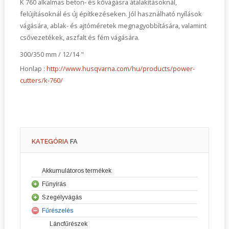
K 760 alkalmas beton- és kővágásra átalakításoknál,
felújításoknál és új építkezéseken. Jól használható nyílások
vágására, ablak- és ajtóméretek megnagyobbítására, valamint
csővezetékek, aszfalt és fém vágására.
300/350 mm / 12/14 "
Honlap :
http://www.husqvarna.com/hu/products/power-
cutters/k-760/
KATEGÓRIA
FA
Akkumulátoros termékek
Fűnyírás
Szegélyvágás
Fűnyírók
Fűrészelés
Sövényvágók
Robot fűnyírók
Láncfűrészek
Fűkaszák
Riderek