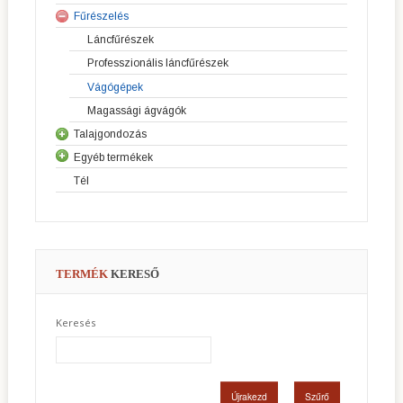
Fűrészelés
Sövényvágók
Robot fűnyírók
Láncfűrészek
Fűkaszák
Riderek
Professzionális láncfűrészek
Szegélyvágók
Elülső vágóasztalos fűnyírók
Vágógépek
Erdészeti tisztítófűrészek
Kerti traktorok
Magassági ágvágók
Talajgondozás
Egyéb termékek
Kultivátorok
Tél
Kéziszerszámok
Lombfúvók
Szivattyúk
Generátorok
Motorok
TERMÉK
KERESŐ
Honda motoros gépek
Szállítóeszközök
Keresés
Csónakmotorok