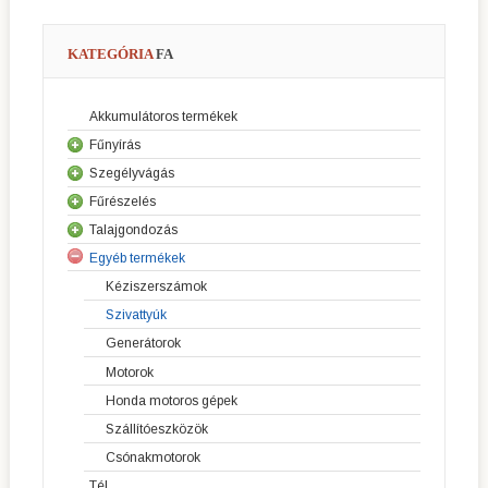
KATEGÓRIA
FA
Akkumulátoros termékek
Fűnyírás
Szegélyvágás
Fűnyírók
Fűrészelés
Sövényvágók
Robot fűnyírók
Talajgondozás
Láncfűrészek
Fűkaszák
Riderek
Egyéb termékek
Kultivátorok
Professzionális láncfűrészek
Szegélyvágók
Elülső vágóasztalos fűnyírók
Kéziszerszámok
Lombfúvók
Vágógépek
Erdészeti tisztítófűrészek
Kerti traktorok
Szivattyúk
Magassági ágvágók
Generátorok
Motorok
Honda motoros gépek
Szállítóeszközök
Csónakmotorok
Tél