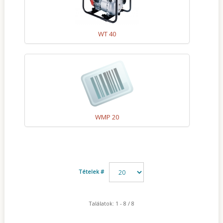
WT 40
WMP 20
Tételek #
Találatok: 1 - 8 / 8