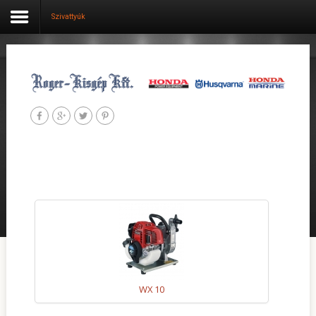
Szivattyúk
Belépés
Aktuális
Cégünk
Termék kategóriák
Szolgáltatások
Szervíz
Használt gépek
WX 10
Hasznos tippek