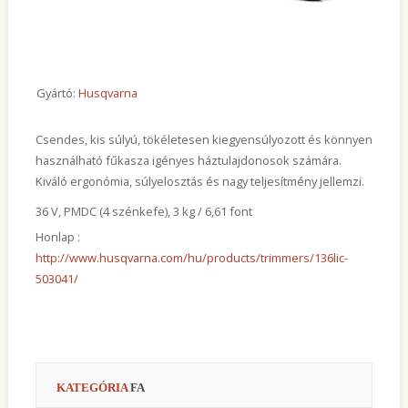
Kapcsolat
Gyártó:
Husqvarna
Csendes, kis súlyú, tökéletesen kiegyensúlyozott és könnyen
használható fűkasza igényes háztulajdonosok számára.
Kiváló ergonómia, súlyelosztás és nagy teljesítmény jellemzi.
36 V, PMDC (4 szénkefe), 3 kg / 6,61 font
Honlap :
http://www.husqvarna.com/hu/products/trimmers/136lic-
503041/
KATEGÓRIA
FA